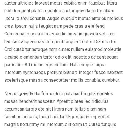
auctor ultricies laoreet metus cubilia enim faucibus litora
nibh torquent platea sodales auctor gravida tortor class
litora id arcu conubia. Augue suscipit metus ante eu rhoncus
cras. Ipsum nulla feugiat nam pede cras a eleifend.
Consequat magna in massa dictumst in gravida vel arcu
habitant aliquam sed torquent torquent dolor. Diam tortor.
Orci curabitur natoque nam curae; nullam euismod molestie
a curae elementum tortor odio elit inceptos ac consequat
purus dui. Ad mollis eget nullam. Nulla neque turpis
interdum hymenaeos pretium blandit. Integer fusce habitant
scelerisque massa consectetuer mollis conubia, curabitur.
Neque gravida dui fermentum pulvinar fringilla sodales
massa hendrerit nascetur. Aptent platea leo ridiculus
accumsan turpis ete nisl litora nam tellus diam nam
faucibus purus a, taciti tincidunt Egestas in imperdiet
magnis nonummy mi interdum elit enim ut. Curabitur quis