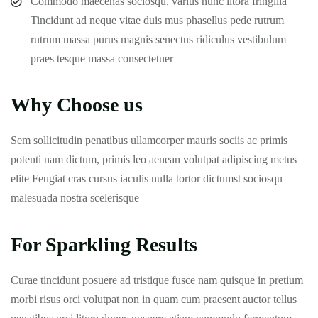
Commodo maecenas sociosqu, varius nunc litora fringilla
Tincidunt ad neque vitae duis mus phasellus pede rutrum
rutrum massa purus magnis senectus ridiculus vestibulum
praes tesque massa consectetuer
Why Choose us
Sem sollicitudin penatibus ullamcorper mauris sociis ac primis
potenti nam dictum, primis leo aenean volutpat adipiscing metus
elite Feugiat cras cursus iaculis nulla tortor dictumst sociosqu
malesuada nostra scelerisque
For Sparkling Results
Curae tincidunt posuere ad tristique fusce nam quisque in pretium
morbi risus orci volutpat non in quam cum praesent auctor tellus