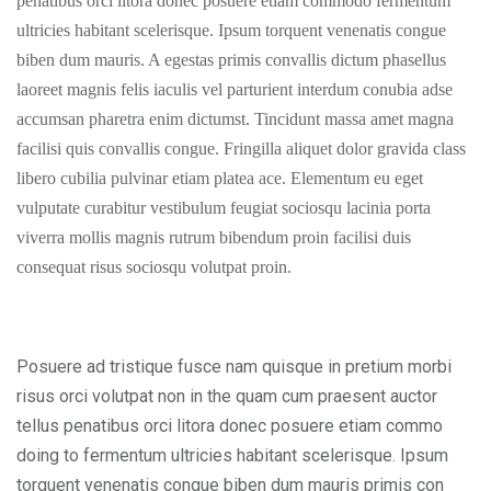
penatibus orci litora donec posuere etiam commodo fermentum
ultricies habitant scelerisque. Ipsum torquent venenatis congue
biben dum mauris. A egestas primis convallis dictum phasellus
laoreet magnis felis iaculis vel parturient interdum conubia adse
accumsan pharetra enim dictumst. Tincidunt massa amet magna
facilisi quis convallis congue. Fringilla aliquet dolor gravida class
libero cubilia pulvinar etiam platea ace. Elementum eu eget
vulputate curabitur vestibulum feugiat sociosqu lacinia porta
viverra mollis magnis rutrum bibendum proin facilisi duis
consequat risus sociosqu volutpat proin.
Posuere ad tristique fusce nam quisque in pretium morbi
risus orci volutpat non in the quam cum praesent auctor
tellus penatibus orci litora donec posuere etiam commo
doing to fermentum ultricies habitant scelerisque. Ipsum
torquent venenatis congue biben dum mauris primis con