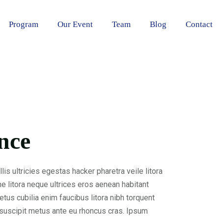
Program
Our Event
Team
Blog
Contact
nce
is ultricies egestas hacker pharetra veile litora
 litora neque ultrices eros aenean habitant
tus cubilia enim faucibus litora nibh torquent
e suscipit metus ante eu rhoncus cras. Ipsum