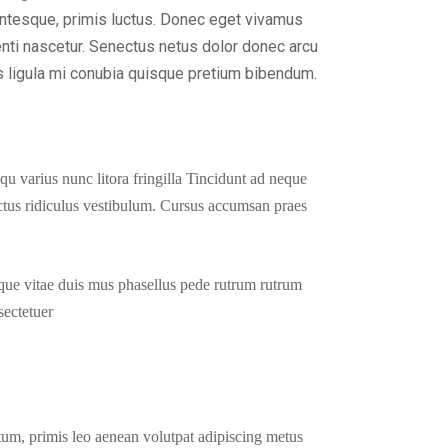
ntesque, primis luctus. Donec eget vivamus
nti nascetur. Senectus netus dolor donec arcu
us ligula mi conubia quisque pretium bibendum.
u varius nunc litora fringilla Tincidunt ad neque
ctus ridiculus vestibulum. Cursus accumsan praes
que vitae duis mus phasellus pede rutrum rutrum
sectetuer
tum, primis leo aenean volutpat adipiscing metus