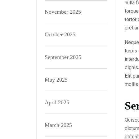
nulla 
torque
November 2025
tortor
pretiu
October 2025
Neque 
turpis
September 2025
interd
dignis
Elit p
May 2025
molli
April 2025
Se
Quisqu
March 2025
dictum
potent