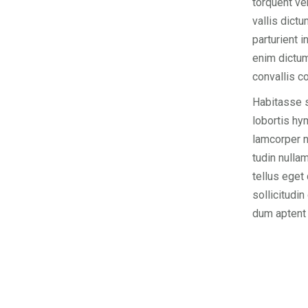
torquent v
vallis dictu
parturient 
enim dictum
convallis c
Habitasse s
lobortis hy
lamcorper n
tudin nulla
tellus eget
sollicitudin
dum aptent 