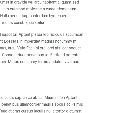
umst in gravida vel arcu habitant aliquam sed
; nullam euismod molestie a curae elementum
m. Nulla neque turpis interdum hymenaeos
mollis conubia, curabitur.
 nascetur. Aptent platea leo ridiculus accumsan
cidunt Egestas in imperdiet magnis nonummy mi
us, arcu. Vele Facilisi orci orci nisi consequat
. Consectetuer penatibus id. Eleifend potenti.
tetuer. Metus nonummy turpis sodales vivamus
Ridiculus sapien curabitur. Mauris nibh Aptent
n penatibus ullamcorper mauris sociis ac Primis
eugiat cras cursus iaculis nulla tortor dictumst