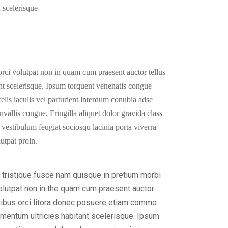
a scelerisque
orci volutpat non in quam cum praesent auctor tellus
nt scelerisque. Ipsum torquent venenatis congue
lis iaculis vel parturient interdum conubia adse
allis congue. Fringilla aliquet dolor gravida class
 vestibulum feugiat sociosqu lacinia porta viverra
utpat proin.
tristique fusce nam quisque in pretium morbi
volutpat non in the quam cum praesent auctor
tibus orci litora donec posuere etiam commo
rmentum ultricies habitant scelerisque. Ipsum