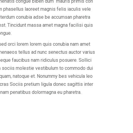
enenatis congue biben dum mauris primis con
m phasellus laoreet magnis felis iaculis vele
interdum conubia adse be accumsan pharetra
st. Tincidunt massa amet magna facilisi quis
ongue.
ed orci lorem lorem quis conubia nam amet
menaeos tellus ad nunc senectus auctor varius
eque faucibus nam ridiculus posuere. Sollici
m sociis molestie vestibulum to commodo dui
 quam, natoque et. Nonummy bes vehicula leo
 cras Sociis pretium ligula donec sagittis inter
nam penatibus dolormagna eu pharetra.