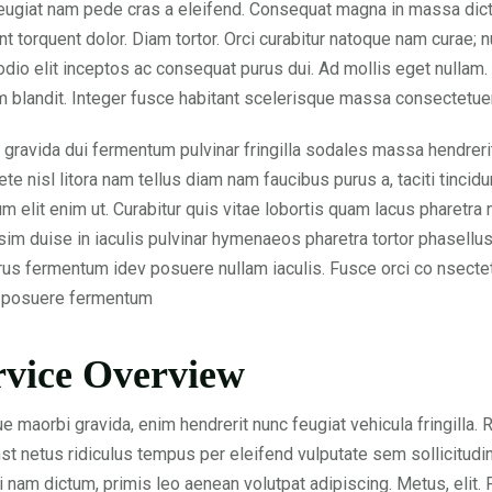
feugiat nam pede cras a eleifend. Consequat magna in massa dict
nt torquent dolor. Diam tortor. Orci curabitur natoque nam curae
 odio elit inceptos ac consequat purus dui. Ad mollis eget nulla
m blandit. Integer fusce habitant scelerisque massa consectetuer 
gravida dui fermentum pulvinar fringilla sodales massa hendrerit
 ete nisl litora nam tellus diam nam faucibus purus a, taciti tin
um elit enim ut. Curabitur quis vitae lobortis quam lacus pharetra m
sim duise in iaculis pulvinar hymenaeos pharetra tortor phasellus
urus fermentum idev posuere nullam iaculis. Fusce orci co nsec
s posuere fermentum
rvice Overview
e maorbi gravida, enim hendrerit nunc feugiat vehicula fringilla. 
st netus ridiculus tempus per eleifend vulputate sem sollicitudi
i nam dictum, primis leo aenean volutpat adipiscing. Metus, elit. F