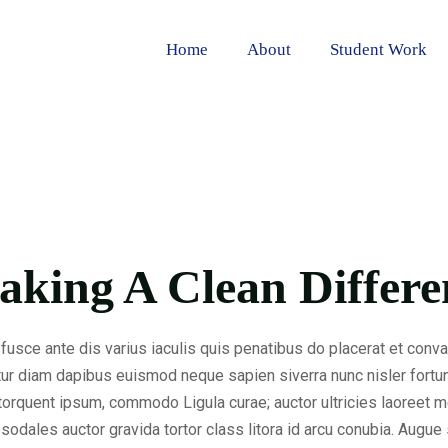
Home
About
Student Work
king A Clean Differe
fusce ante dis varius iaculis quis penatibus do placerat et convall
ur diam dapibus euismod neque sapien siverra nunc nisler fortune
 torquent ipsum, commodo Ligula curae; auctor ultricies laoreet me
 sodales auctor gravida tortor class litora id arcu conubia. Augu