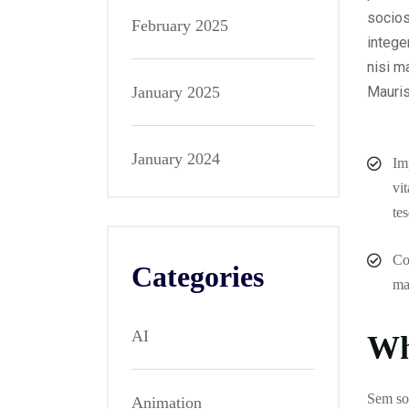
socios
February 2025
intege
nisi m
January 2025
Mauris
January 2024
Im
vi
te
Co
Categories
ma
AI
Wh
Sem sol
Animation