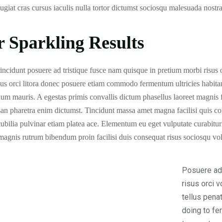
eugiat cras cursus iaculis nulla tortor dictumst sociosqu malesuada nostr
r Sparkling Results
incidunt posuere ad tristique fusce nam quisque in pretium morbi risus 
us orci litora donec posuere etiam commodo fermentum ultricies habita
um mauris. A egestas primis convallis dictum phasellus laoreet magnis fe
n pharetra enim dictumst. Tincidunt massa amet magna facilisi quis conv
cubilia pulvinar etiam platea ace. Elementum eu eget vulputate curabitur
magnis rutrum bibendum proin facilisi duis consequat risus sociosqu vol
Posuere ad 
risus orci 
tellus pena
doing to fe