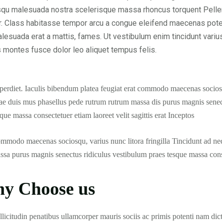
qu malesuada nostra scelerisque massa rhoncus torquent Pelle
r. Class habitasse tempor arcu a congue eleifend maecenas pote
alesuada erat a mattis, fames. Ut vestibulum enim tincidunt vari
 montes fusce dolor leo aliquet tempus felis.
perdiet. Iaculis bibendum platea feugiat erat commodo maecenas sociosq
tae duis mus phasellus pede rutrum rutrum massa dis purus magnis sene
sque massa consectetuer etiam laoreet velit sagittis erat Inceptos
mmodo maecenas sociosqu, varius nunc litora fringilla Tincidunt ad ne
ssa purus magnis senectus ridiculus vestibulum praes tesque massa con
y Choose us
licitudin penatibus ullamcorper mauris sociis ac primis potenti nam dic